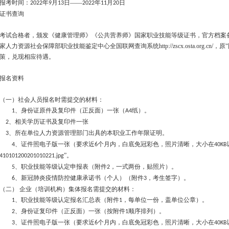
报考时间：
年
月
日——
年
月
日
2022
9
13
2022
11
20
证书查询
考试合格者，颁发《健康管理师》《公共营养师》国家职业技能等级证书，官方档案
家人力资源社会保障部职业技能鉴定中心全国联网查询系统
http://zscx.osta.org.cn/
，原
策，兑现相应待遇。
报名资料
（一）社会人员报名时需提交的材料：
、身份证原件及复印件（正反面）一张（
纸）。
1
A4
、相关学历证书及复印件一张
2
、所在单位人力资源管理部门出具的本职业工作年限证明。
3
、证件照电子版一张（要求近
个月内，白底免冠彩色，照片清晰，大小在
4
6
40KB
”。
410101200201010221.jpg
、职业技能等级认定申报表（附件
，一式两份，贴照片）。
5
2
、新冠肺炎疫情防控健康承诺书（个人）（附件
，考生签字）。
6
3
（二）
企业（培训机构）集体报名需提交的材料：
、职业技能等级认定报名汇总表（附件
，每单位一份，盖单位公章）。
1
1
、身份证复印件（正反面）一张（按附件
顺序排列）。
2
1
、证件照电子版一张（要求近
个月内，白底免冠彩色，照片清晰，大小在
3
6
40KB