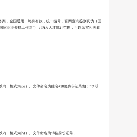
备案，全国通用，终身有效，统一编号，官网查询鉴别真伪（国
“国家职业资格工作网”）；纳入人才统计范围，可以落实相关政
以内，格式为
）。文件命名为姓名
位身份证号如：“李明
jpg
+18
以内，格式为
）。文件命名为
位身份证号，
jpg
18