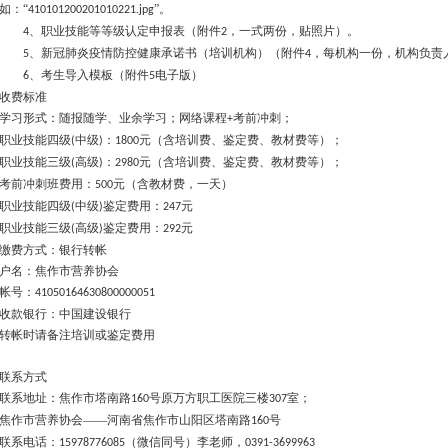
如：“
”。
410101200201010221.jpg
、职业技能等等级认定申报表（附件
，一式两份，贴照片）。
4
2
、新冠肺炎疫情防控健康承诺书（培训机构）（附件
，每机构一份，机构负责
5
4
、考生导入模板（附件
电子版）
6
5
收费标准
学习形式：随报随学、业余学习；网络课程
考前冲刺；
+
职业技能四级
中级
：
元（含培训费、鉴定费、教材费等）；
(
)
1800
职业技能三级
高级
：
元（含培训费、鉴定费、教材费等）；
(
)
2980
考前冲刺班费用：
元（含教材费，一天）
500
职业技能四级
中级
鉴定费用：
元
(
)
247
职业技能三级
高级
鉴定费用：
元
(
)
292
缴费方式：银行转帐
户名：焦作市营养协会
帐号：
41050164630800000051
收款银行：中国建设银行
转帐时请备注培训或鉴定费用
联系方式
联系地址：焦作市塔南路
号原万方职工医院三楼
室；
160
307
焦作市营养协会
——
河南省焦作市山阳区塔南路
号
160
联系电话：
（微信同号）李老师，
15978776085
0391-3699963