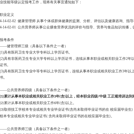
业技能等级认定报考工作，现将有关事宜通知如下：
职业定义
4-14-02-02 健康管理师 从事个体或群体健康的监测、分析、评估以及健康咨询
4-14-02-01 公共营养师从事公众膳食营养状况的评价与指导、营养与食品知识传
报考条件
——健管理师三级（具备以下条件之一者）
(1)具有医药卫生专业大学专科以上学历证书。
(2)具有非医药卫生专业大学专科以上学历证书，连续从事本职业或相关职业工作2
证书。
(3)具有医药卫生专业中等专科以上学历证书，连续从事本职业或相关职业工作3年
书。
——公共营养师四级（具备以下条件之一者）
累计从事本职业或相关职业工作
年
含
以上，经本职业四级
中级 工正规培训达
(1)
3
(
)
/
累计从事本职业或相关职业工作
年
含
以上。
(2)
6
(
)
取得技工学校本专业或相关专业毕业证书
含尚未取得毕业证书的在 校应届毕业生
(3)
(
) 
校本专业或相关专业毕业证书
含尚未取得毕业证书的在校应届毕业生
。
(
)
——公共营养师三级（具备以下条件之一者）