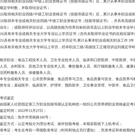
取得相关职业四级
中级工职业资格证书（技能等级证书）后，累计从事本职业或
(1)
/
规定学时数，并取得结业证书；
取得相关职业四级
中级工职业资格证书（技能等级证书）后，累计从事本职业或
(2)
/
取得本专业或相关职业四级
中级工职业资格证书（技能等级证书），并具有高级
(3)
/
业生）；或取得经评估论证、以高级技能为培养目标的高等及以上职业学校本专业毕
具有本专业或相关专业大学专业以上学历证书（含尚未取得毕业证书的在校应届毕
(4)
具有本专业或相关专业大学专业以上学历证书
累计从事本职业或相关职业工作
年
(5)
,
2
具有非相关专业大学专科以上学历，经本职业三级
高级技工正规培训达到规定学
(6)
/
相关职业：食品工程技术人员、卫生专业技术人员、临床和口腔医师、中医医师、中
人员、乡村医生、其他卫生专业技术人员、餐饮服务人员、医疗辅助服务人员、健康
活照料服务人员、保健服务人员。
本专业或相关专业：公共营养保健、食品营养与卫生、食品质量与安全、食品营养与
类专业；基础医学、临床医学、护理学、预防医学、卫生事业管理、中医学、食品卫
考试鉴定
由国家人社部指定第三方职业技能等级认定机构统一组织公共营养师职业资格鉴定考
鉴定时间：
年
月
日；
2022
11
27
鉴定地点：焦作市塔南路
号；
160
鉴定方式：认定考核分为理论考试、操作技能考核，本期采取线下上机考试；
准考证：考生在考前一周领取准考证（时间和地点另行通知），凭准考证和有效期内