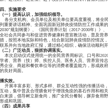
四、实施要求
（一）提高认识，加强组织领导。
各
分支机构、会员单位
及相关单位要高度重视，将全
列重要讲话精神、全面巩固新冠肺炎疫情防控工作成果
规划纲要》、《国民营养计划（
年）》、
2030”
2017-2030
全社会共同参与和促进营养健康科普宣教活动，普及营
措，按照本地实际和特色，结合新冠肺炎疫情防控情况
联系并向当地政府汇报，通过精心组织，确保活动顺利
（
二
）
广泛动员，狠抓协调落实。
本次
启动仪式使用统一的全民营养周标识、口号和
202
学者、营养（技）师、疾控人员、医务人员、营养宣传
秀企
业、商超和餐饮单位等的消费者覆盖能力，形成政
的良好局面。
播实效。
开展丰富多彩、形式多样、群众互动性强的传播活动，
互动，集中普及合理膳食对于增强免疫的基石作用和相
白来源，倡导树立新食尚，推广全民分餐制，摒弃食用
形成和巩固。
（四）
成果共享