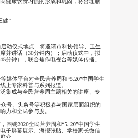
国民健康饮食习惯的形成和巩固，将合理膳
三健
”
为启动仪式地点，将邀请
市
科协领导、卫生
出席并讲话（
30分钟内
）；启动仪式中，拟
（
45分钟
），联合焦作电视台等媒体传播。
等媒体平台对全民营养周和
“5.20”中国学生
周线上专家科普与系列报道。
广泛集成与全民营养周主题相关的讲座、专
众号、头条号等积极参与国家层面组织的
影响力和全民参与度。
方，围绕
2020全民营养周和“5. 20”中国学生
过电子屏幕展示、海报张贴、学校家长微信
作群众。