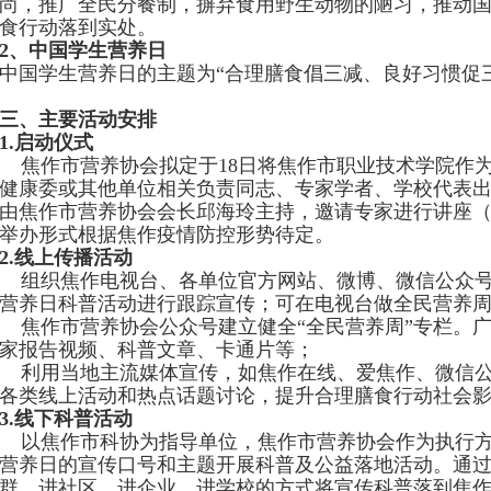
尚，推广全民分餐制，摒弃食用野生动物的
陋
习，推动
食行动落到实处。
2、中国学生营养日
中国学生营养日的主题为
“
合理膳食倡三减、良好习惯促
三、主要活动安排
1.启动仪式
焦作市营养协会拟定于
18日将
焦作市职业
技术学院
作
健康委或其他单位相关负责同志、专家学者、学校代表
由焦作市营养协会会长
邱海玲
主持，邀请专家进行讲座
举办形式根据
焦作
疫情防控形势待定。
2.线上传播活动
组织焦作电视台、各单位官方网站、微博、微信公众号
营养日科普活动进行跟踪宣传；可在电视台做全民营养
焦作市营养协会公众号建立健全
“全民营养周”专栏。
家报告视频、科普文章、卡通片等；
利用当地主流媒体宣传，如焦作在线、爱焦作、微信公
各类线上活动和热点话题讨论，提升合理膳食行动社会
3.
线下科普活动
以焦作市科协为指导单位，焦作市营养协会作为执行
营养日的宣传口号和主题开展科普及公益落地活动。通
群、进社区、进企业、进学校的方式将宣传科普落到焦