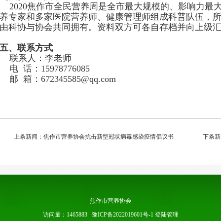
2020
焦作市全民营养周是全市最大规模的、影响力最
养专家和多家医院营养师、健康管理师组成科普队伍，
由科协与协会共同拥有。资料双方可各自存档并向上级
五、联系方式
联系人：
李
老师
电
话：
15978776085
邮
箱：
672345585@qq.com
上条新闻：
焦作市营养协会抗击新型冠状病毒感染疫情倡议书
下条新
焦作市营养协会
访问量：1465883
豫ICP备2022019601号-1
登陆管理